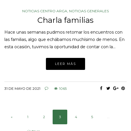
NOTICIAS CENTRO ARGA
,
NOTICIAS GENERALES
Charla familias
Hace unas semanas pudimos retomar los encuentros con
las familias, algo que echábamos muchísimo de menos. En
esta ocasión, tuvimos la oportunidad de contar con la…
LEER MÁS
31 DE MAYO DE 2021
1065
«
1
2
3
4
5
...